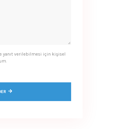
anıt verilebilmesi için kişisel
rum.
DER