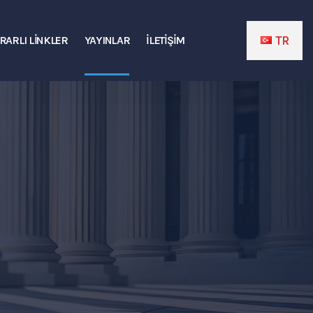
RARLI LINKLER
YAYINLAR
İLETIŞIM
TR