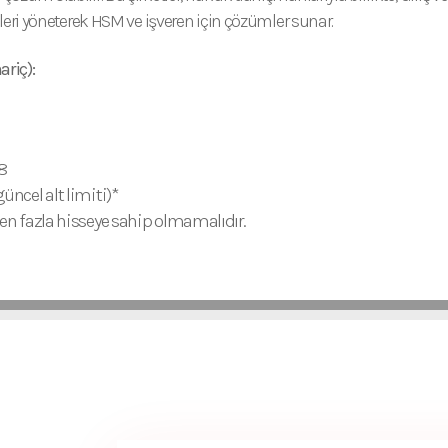
leri yöneterek HSM ve işveren için çözümler sunar.
ariç):
8
üncel alt limiti)*
ten fazla hisseye sahip olmamalıdır.