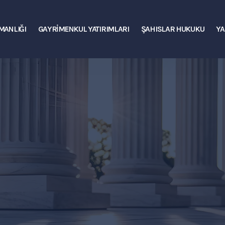
MANLIĞI
GAYRIMENKUL YATIRIMLARI
ŞAHISLAR HUKUKU
YA