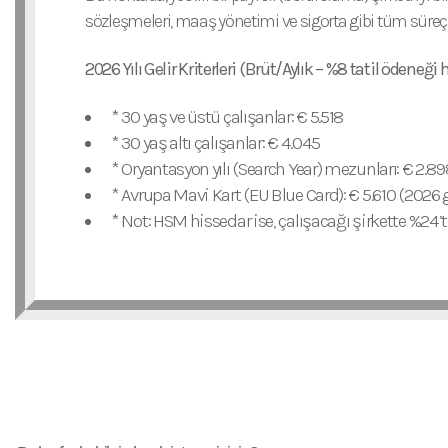
sözleşmeleri, maaş yönetimi ve sigorta gibi tüm süreç
2026 Yılı Gelir Kriterleri (Brüt/Aylık – %8 tatil ödeneği h
* 30 yaş ve üstü çalışanlar: € 5.518
* 30 yaş altı çalışanlar: € 4.045
* Oryantasyon yılı (Search Year) mezunları: € 2.89
* Avrupa Mavi Kart (EU Blue Card): € 5.610 (2026 g
* Not: HSM hissedar ise, çalışacağı şirkette %24’