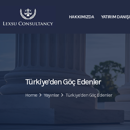
HAKKIMIZDA
YATIRIM DANIŞ
ANASAYFA
HAKKIMIZDA
YATIRIM DANIŞMANLIĞI
GAYRIMENKUL YATIRIMLARI
Türkiye’den Göç Edenler
ŞAHISLAR HUKUKU
Home
Yayınlar
Türkiye’den Göç Edenler
ARABULUCULUK
YARARLI LINKLER