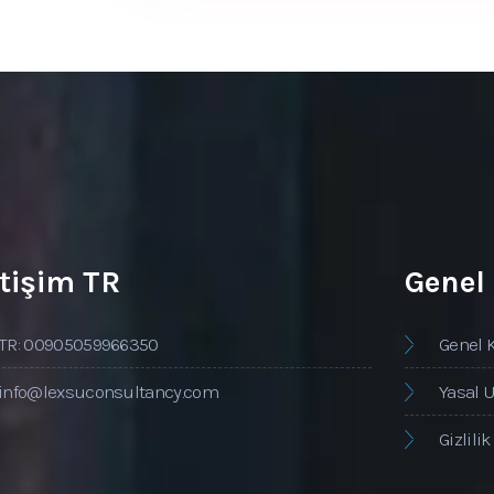
etişim TR
Genel
TR: 00905059966350
Genel 
info@lexsuconsultancy.com
Yasal U
Gizlilik