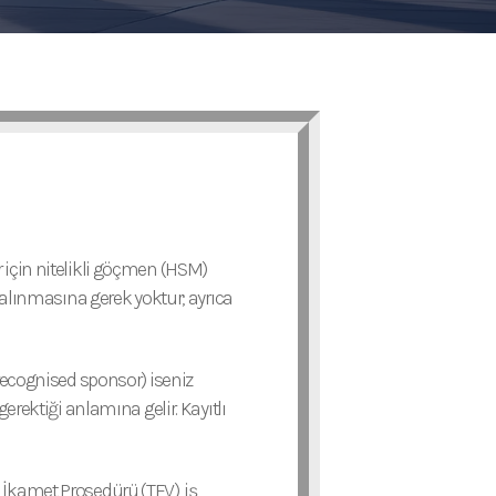
r için nitelikli göçmen (HSM)
i alınmasına gerek yoktur; ayrıca
(recognised sponsor) iseniz
erektiği anlamına gelir. Kayıtlı
ve İkamet Prosedürü (TEV), iş