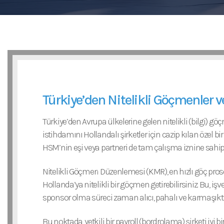
YAYINLAR
İLETIŞIM
Türkiye’den Nitelikli Göçmenler 
Türkiye’den Avrupa ülkelerine gelen nitelikli (bilgi) 
istihdamını Hollandalı şirketler için cazip kılan özel 
HSM’nin eşi veya partneri de tam çalışma iznine sahip 
Nitelikli Göçmen Düzenlemesi (KMR), en hızlı göç prosed
Hollanda’ya nitelikli bir göçmen getirebilirsiniz. Bu, i
sponsor olma süreci zaman alıcı, pahalı ve karmaşıktı
Bu noktada, yetkili bir payroll (bordrolama) şirketi iyi b