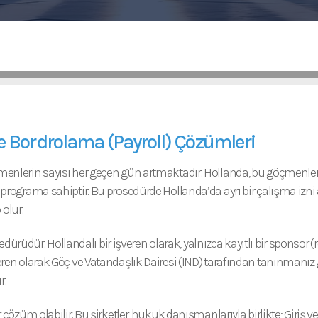
ve Bordrolama (Payroll) Çözümleri
göçmenlerin sayısı her geçen gün artmaktadır. Hollanda, bu göçmenle
bir programa sahiptir. Bu prosedürde Hollanda’da ayrı bir çalışma izn
olur.
ürüdür. Hollandalı bir işveren olarak, yalnızca kayıtlı bir sponsor 
şveren olarak Göç ve Vatandaşlık Dairesi (IND) tarafından tanınmanız g
r.
ir çözüm olabilir. Bu şirketler, hukuk danışmanlarıyla birlikte; Giriş 