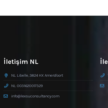
İletişim NL
İl
NL: Libelle, 3824 HX Amersfoort
NL: 0031620017329
info@lexsuconsultancy.com