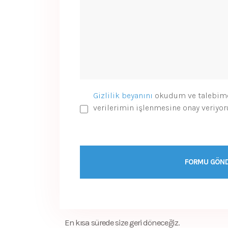
Gizlilik beyanını
okudum ve talebime y
verilerimin işlenmesine onay veriyo
FORMU GÖN
En kısa sürede size geri döneceğiz.