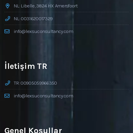
NL: Libelle, 3824 HX Amersfoort
NL: 0031620017329
info@lexsuconsultancy.com
İletişim TR
TR: 00905059966350
info@lexsuconsultancy.com
Genel Koşullar