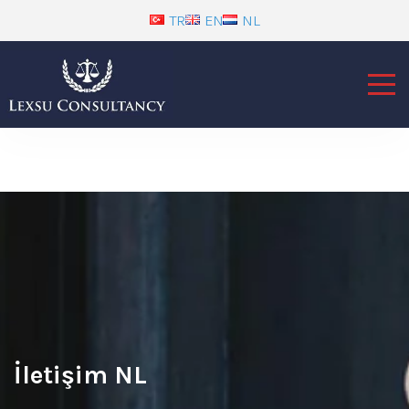
TR
EN
NL
İletişim NL