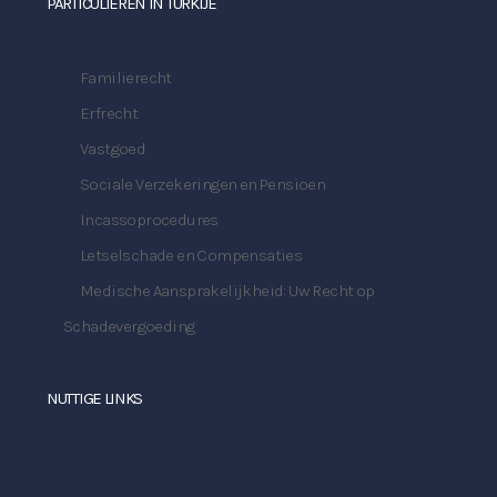
PARTICULIEREN IN TURKIJE
Familierecht
Erfrecht
Vastgoed
Sociale Verzekeringen en Pensioen
Incassoprocedures
Letselschade en Compensaties
Medische Aansprakelijkheid: Uw Recht op
Schadevergoeding
NUTTIGE LINKS