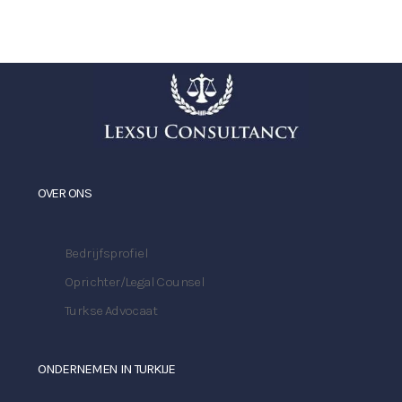
OVER ONS
Bedrijfsprofiel
Oprichter/Legal Counsel
Turkse Advocaat
ONDERNEMEN IN TURKIJE