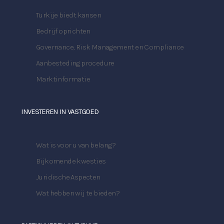
Turkije biedt kansen
Bedrijf oprichten
Governance, Risk Management en Compliance
Aanbesteding procedure
Marktinformatie
INVESTEREN IN VASTGOED
Wat is voor u van belang?
Bijkomende kwesties
Juridische Aspecten
Wat hebben wij te bieden?