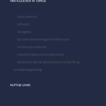
PARTICULIEREN IN TURKIJE
Familierecht
Erfrecht
Vastgoed
Sociale Verzekeringen en Pensioen
Incassoprocedures
Letselschade en Compensaties
Medische Aansprakelijkheid: Uw Recht op
Schadevergoeding
NUTTIGE LINKS