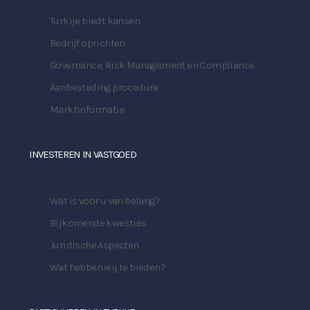
Turkije biedt kansen
Bedrijf oprichten
Governance, Risk Management en Compliance
Aanbesteding procedure
Marktinformatie
INVESTEREN IN VASTGOED
Wat is voor u van belang?
Bijkomende kwesties
Juridische Aspecten
Wat hebben wij te bieden?