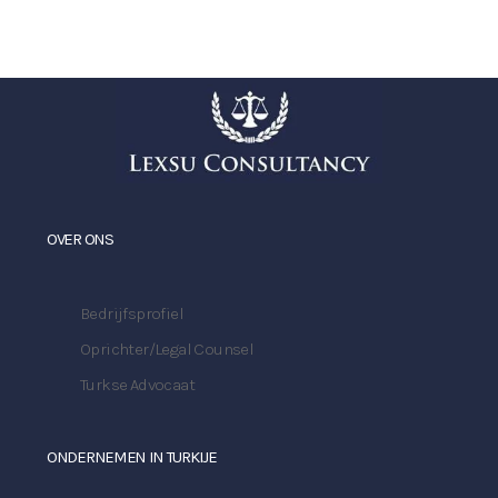
OVER ONS
Bedrijfsprofiel
Oprichter/Legal Counsel
Turkse Advocaat
ONDERNEMEN IN TURKIJE