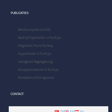
PUBLICATIES
Bestuursplan en VVE
Bedrijf Opstarten in Turkije
Migrants From Turkey
Hypotheek in Turkije
Vastgoed Regelgeving
Koopprocedure in Turkije
Pendelen of Emigreren
CONTACT
TR
EN
NL