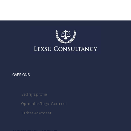
OVER ONS
Bedrijfsprofiel
Oprichter/Legal Counsel
Turkse Advocaat