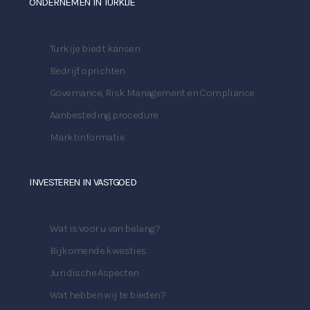
ONDERNEMEN IN TURKIJE
Turkije biedt kansen
Bedrijf oprichten
Governance, Risk Management en Compliance
Aanbesteding procedure
Marktinformatie
INVESTEREN IN VASTGOED
Wat is voor u van belang?
Bijkomende kwesties
Juridische Aspecten
Wat hebben wij te bieden?