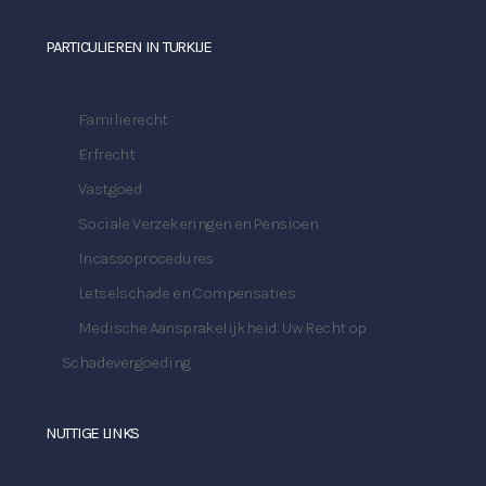
PARTICULIEREN IN TURKIJE
Familierecht
Erfrecht
Vastgoed
Sociale Verzekeringen en Pensioen
Incassoprocedures
Letselschade en Compensaties
Medische Aansprakelijkheid: Uw Recht op
Schadevergoeding
NUTTIGE LINKS